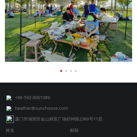
+86-592-8061089
heather@sunchoose.com
厦门市湖里区金山财富广场枋钟路2366号11层
姓名
邮箱